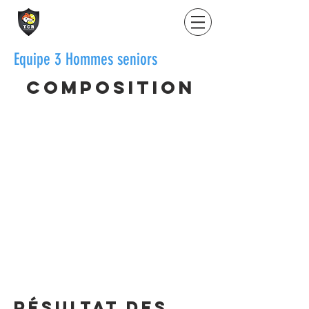
Equipe 3 Hommes seniors
Composition
SANTIAGO Yvan
15/1
VILLATTE Armand
15/1
LE DOUARON Yannick
15/2
KOCH Frédéric
15/3
SIAS Olivier
15/3
FAVRE Nicolas
15/4
SEMMONAY Fabrice
15/4
Résultat des